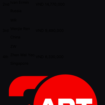
Ivan Ermin
2nd
VND
14,770,000
Russia
WR
Wenjie Ren
3rd
VND
9,490,000
China
ZW
Zhen Wei Yeo
4th
VND
6,330,000
Singapore