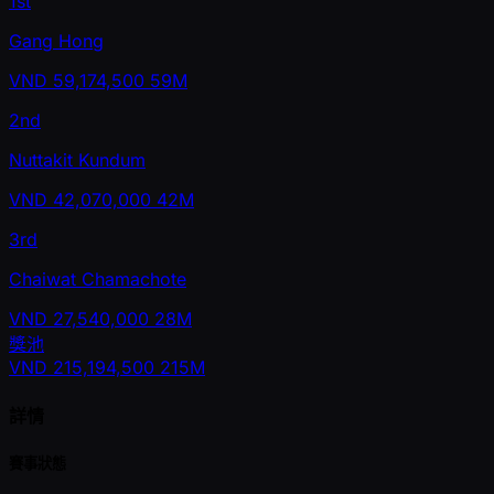
1st
Gang Hong
VND
59,174,500
59M
2nd
Nuttakit Kundum
VND
42,070,000
42M
3rd
Chaiwat Chamachote
VND
27,540,000
28M
獎池
VND
215,194,500
215M
詳情
賽事狀態