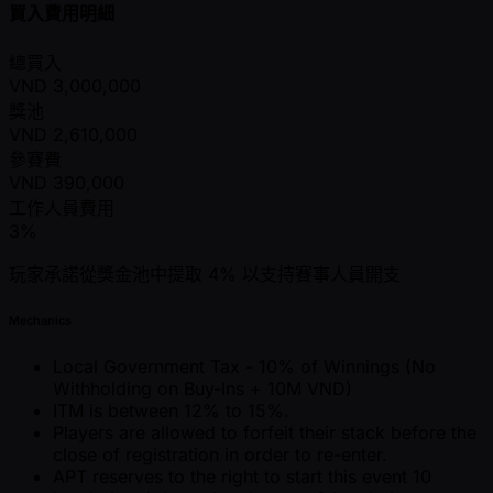
買入費用明細
總買入
VND
3,000,000
獎池
VND
2,610,000
參賽費
VND
390,000
工作人員費用
3%
玩家承諾從獎金池中提取 4% 以支持賽事人員開支
Mechanics
Local Government Tax - 10% of Winnings (No
Withholding on Buy-Ins + 10M VND)
ITM is between 12% to 15%.
Players are allowed to forfeit their stack before the
close of registration in order to re-enter.
APT reserves to the right to start this event 10