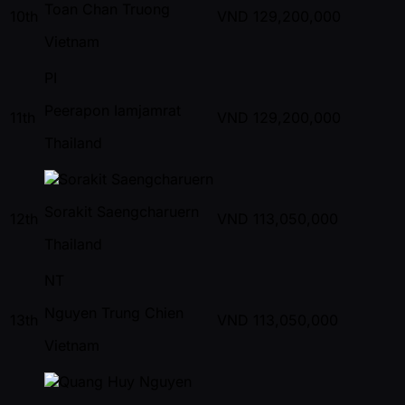
Toan Chan Truong
10th
VND
129,200,000
Vietnam
PI
Peerapon Iamjamrat
11th
VND
129,200,000
Thailand
Sorakit Saengcharuern
12th
VND
113,050,000
Thailand
NT
Nguyen Trung Chien
13th
VND
113,050,000
Vietnam