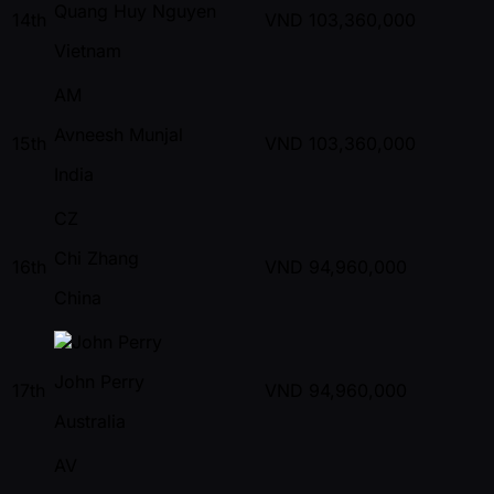
Quang Huy Nguyen
14th
VND
103,360,000
Vietnam
AM
Avneesh Munjal
15th
VND
103,360,000
India
CZ
Chi Zhang
16th
VND
94,960,000
China
John Perry
17th
VND
94,960,000
Australia
AV