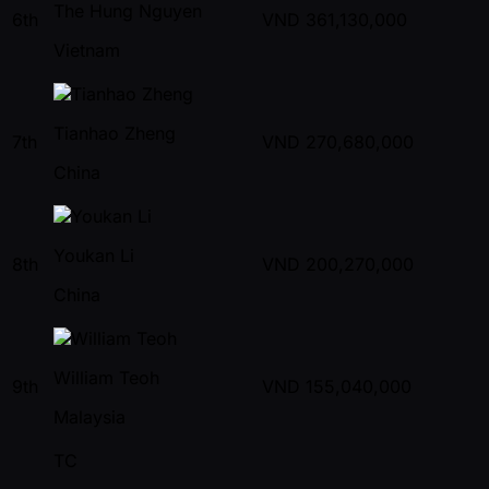
The Hung Nguyen
6th
VND
361,130,000
Vietnam
Tianhao Zheng
7th
VND
270,680,000
China
Youkan Li
8th
VND
200,270,000
China
William Teoh
9th
VND
155,040,000
Malaysia
TC