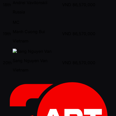
Andrei Vavilonskii
18th
VND
86,570,000
Russia
MC
Manh Cuong Bui
19th
VND
86,570,000
Vietnam
Sang Nguyen Van
20th
VND
86,570,000
Vietnam