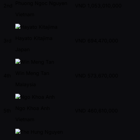
Phuong Ngoc Nguyen
2nd
VND
1,053,010,000
Vietnam
Hayato Kitajima
3rd
VND
694,470,000
Japan
Win Meng Tan
4th
VND
573,670,000
Malaysia
Ngo Khoa Anh
5th
VND
460,610,000
Vietnam