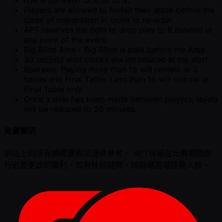
Players are allowed to forfeit their stack before the
close of registration in order to re-enter.
APT reserves the right to drop play to 8 handed at
any point of the event.
Big Blind Ante - Big Blind is paid before the Ante.
30 second shot clocks are introduced at the start.
Redraws: Paying more than 15 will redraw at 3
tables and Final Table. Less than 16 will redraw at
Final Table only.
Once a deal has been made between players, levels
will be reduced to 20 minutes.
免責聲明
網站上的所有錦標賽資訊僅供參考。 APT保留在比賽期間進
行必要更改的權利。如有任何疑問，請聯絡現場註冊人員。