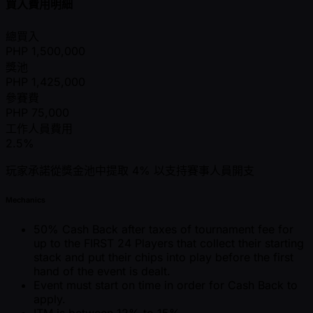
買入費用明細
總買入
PHP
1,500,000
獎池
PHP
1,425,000
參賽費
PHP
75,000
工作人員費用
2.5%
玩家承諾從獎金池中提取 4% 以支持賽事人員開支
Mechanics
50% Cash Back after taxes of tournament fee for
up to the FIRST 24 Players that collect their starting
stack and put their chips into play before the first
hand of the event is dealt.
Event must start on time in order for Cash Back to
apply.
ITM is between 12% to 15%.