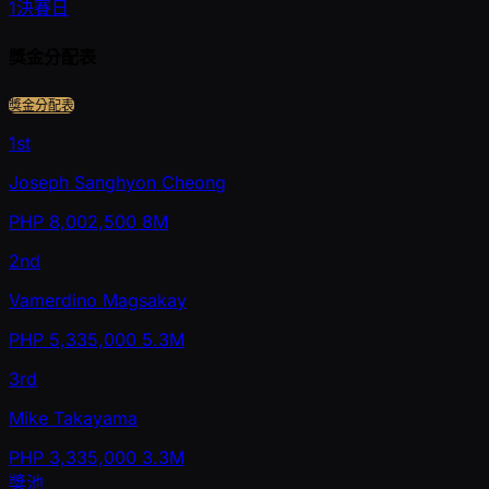
1
決賽日
獎金分配表
獎金分配表
1st
Joseph Sanghyon Cheong
PHP
8,002,500
8M
2nd
Vamerdino Magsakay
PHP
5,335,000
5.3M
3rd
Mike Takayama
PHP
3,335,000
3.3M
獎池