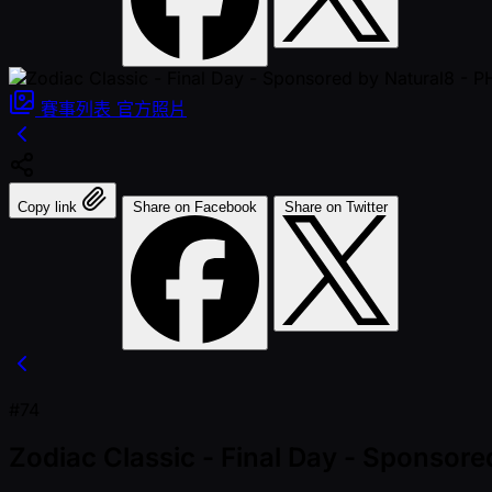
賽事列表
官方照片
Copy link
Share on Facebook
Share on Twitter
#74
Zodiac Classic - Final Day - Sponsor