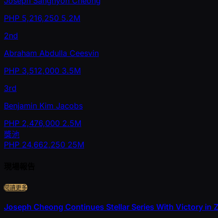
Joseph Sanghyon Cheong
PHP
5,216,250
5.2M
2nd
Abraham Abdulla Ceesvin
PHP
3,512,000
3.5M
3rd
Benjamin Kim Jacobs
PHP
2,476,000
2.5M
獎池
PHP
24,662,250
25M
現場報告
閱讀更多
Joseph Cheong Continues Stellar Series With Victory in 