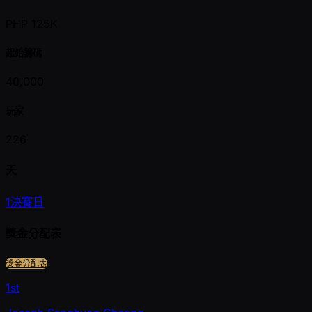
PHP 125K
起始籌碼
40,000
玩家
226
天
1
決賽日
獎金分配表
獎金分配表
1st