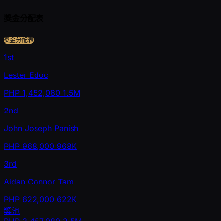
獎金分配表
獎金分配表
1st
Lester Edoc
PHP
1,452,080
1.5M
2nd
John Joseph Panish
PHP
968,000
968K
3rd
Aidan Connor Tam
PHP
622,000
622K
獎池
PHP
3,457,080
3.5M