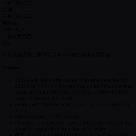
PHP
180,000
獎池
PHP
162,000
參賽費
PHP
18,000
工作人員費用
3%
玩家承諾從獎金池中提取 4% 以支持賽事人員開支
Mechanics
50% Cash Back after taxes of tournament fee for
up to the FIRST 24 Players that collect their starting
stack and put their chips into play before the first
hand of the event is dealt.
Event must start on time in order for Cash Back to
apply.
ITM is between 12% to 15%.
Players are allowed to forfeit their stack before the
close of registration in order to re-enter.
APT reserves the right to drop play to 8 handed at