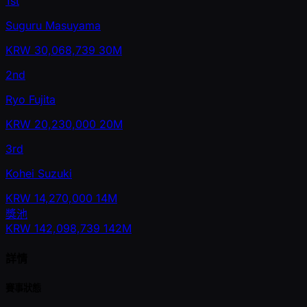
1st
Suguru Masuyama
KRW
30,068,739
30M
2nd
Ryo Fujita
KRW
20,230,000
20M
3rd
Kohei Suzuki
KRW
14,270,000
14M
獎池
KRW
142,098,739
142M
詳情
賽事狀態