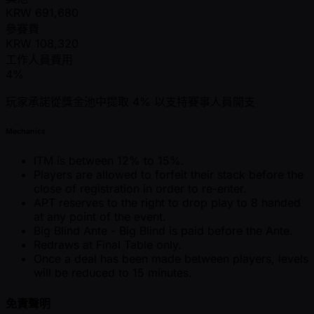
KRW
691,680
參賽費
KRW
108,320
工作人員費用
4%
玩家承諾從獎金池中提取 4% 以支持賽事人員開支
Mechanics
ITM is between 12% to 15%.
Players are allowed to forfeit their stack before the
close of registration in order to re-enter.
APT reserves to the right to drop play to 8 handed
at any point of the event.
Big Blind Ante - Big Blind is paid before the Ante.
Redraws at Final Table only.
Once a deal has been made between players, levels
will be reduced to 15 minutes.
免責聲明