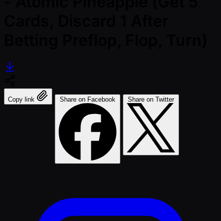
- Atomic Pineapple (Get 5
Cards, Discard 1 After
Betting Preflop, Flop, Turn)
Copy link
Share on Facebook
Share on Twitter