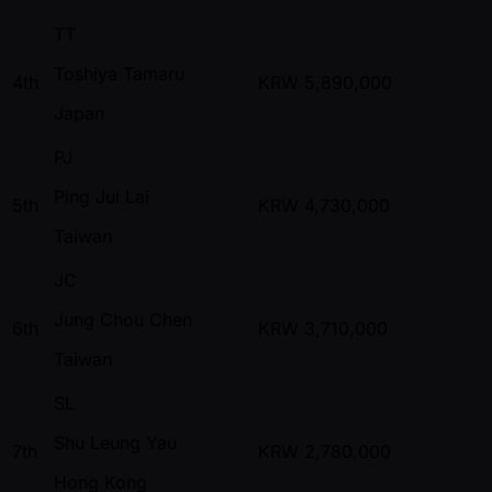
TT
Toshiya Tamaru
4th
KRW
5,890,000
Japan
PJ
Ping Jui Lai
5th
KRW
4,730,000
Taiwan
JC
Jung Chou Chen
6th
KRW
3,710,000
Taiwan
SL
Shu Leung Yau
7th
KRW
2,780,000
Hong Kong