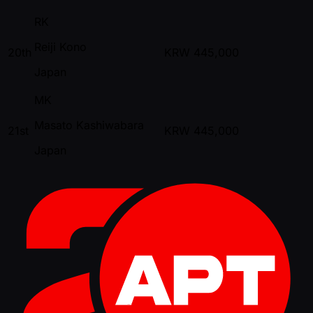
RK
Reiji Kono
20th
KRW
445,000
Japan
MK
Masato Kashiwabara
21st
KRW
445,000
Japan