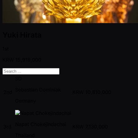
Yuki Hirata
1st
KRW
15,918,000
SD
Sebastian Dominiak
2nd
KRW
10,810,000
Germany
Napat Chokejindachai
3rd
KRW
7,130,000
Thailand