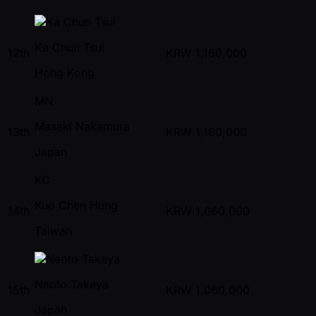
Ka Chun Tsui
12th
KRW
1,160,000
Hong Kong
MN
Masaki Nakamura
13th
KRW
1,160,000
Japan
KC
Kuo Chen Hung
14th
KRW
1,060,000
Taiwan
Naoto Takeya
15th
KRW
1,060,000
Japan