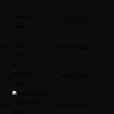
TW
Ta Wei Tou
8th
KRW
2,060,000
Taiwan
NZ
Nan Zhu
9th
KRW
1,590,000
China
ND
Ning Ding
10th
KRW
1,330,000
China
Hayato Kitajima
11th
KRW
1,330,000
Japan