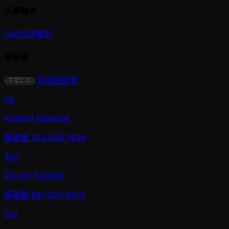
比賽輪次
1/A
1/B
決賽日
晉級者
查看晉級者
獎金分配表
1st
Artsiom Panasiuk
籌碼量
763,000
763K
2nd
Zarvan Tumboli
籌碼量
687,000
687K
3rd