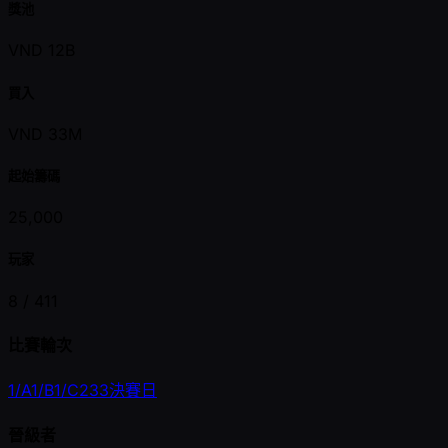
獎池
VND 12B
買入
VND 33M
起始籌碼
25,000
玩家
8 /
411
比賽輪次
1/A
1/B
1/C
2
3
3
決賽日
晉級者