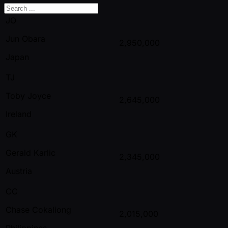
JO
Jun Obara
2,950,000
Japan
TJ
Toby Joyce
2,645,000
Ireland
GK
Gerald Karlic
2,345,000
Austria
CC
Chase Cokaliong
2,015,000
Philippines