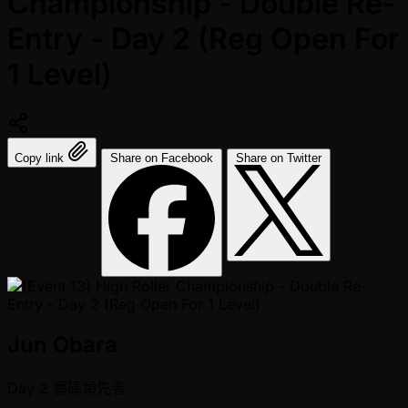
Championship - Double Re-
Entry - Day 2 (Reg Open For
1 Level)
Copy link
Share on Facebook
Share on Twitter
Jun Obara
Day 2
籌碼領先者