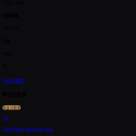
TWD 93K
起始籌碼
40,000
玩家
490
天
1
2
3
決賽日
獎金分配表
獎金分配表
1st
Jon Peter Rounce Sue