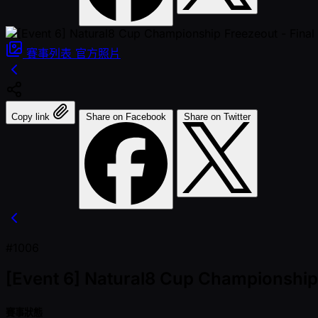
賽事列表
官方照片
Copy link
Share on Facebook
Share on Twitter
#1006
[Event 6] Natural8 Cup Championship
賽事狀態