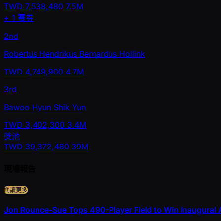
TWD
7,538,480
7.5M
+
1
赛券
2nd
Robertus Hendrikus Bernardus Hollink
TWD
4,749,900
4.7M
3rd
Bawoo Hyun Shik Yun
TWD
3,402,300
3.4M
獎池
TWD
39,372,480
39M
現場報告
閱讀更多
Jon Rounce-Sue Tops 490-Player Field to Win Inaugural