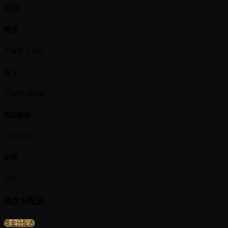
關閉
獎池
TWD 23M
買入
TWD 165K
起始籌碼
100,000
玩家
155
獎金分配表
獎金分配表