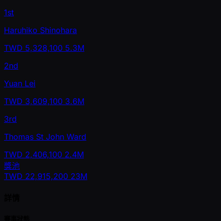
1st
Haruhiko Shinohara
TWD
5,328,100
5.3M
2nd
Yuan Lei
TWD
3,609,100
3.6M
3rd
Thomas St John Ward
TWD
2,406,100
2.4M
獎池
TWD
22,915,200
23M
詳情
賽事狀態