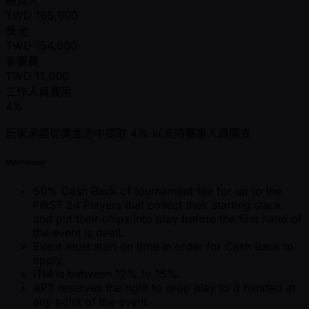
總買入
TWD
165,000
獎池
TWD
154,000
參賽費
TWD
11,000
工作人員費用
4%
玩家承諾從獎金池中提取 4% 以支持賽事人員開支
Mechanics
50% Cash Back of tournament fee for up to the
FIRST 24 Players that collect their starting stack
and put their chips into play before the first hand of
the event is dealt.
Event must start on time in order for Cash Back to
apply.
ITM is between 12% to 15%.
APT reserves the right to drop play to 8 handed at
any point of the event.