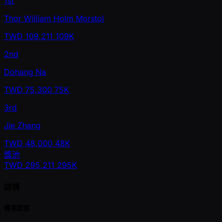
1st
Thor William Holm Morstol
TWD
109,211
109K
2nd
Dohang Na
TWD
75,300
75K
3rd
Jie Zhang
TWD
48,000
48K
獎池
TWD
295,211
295K
詳情
賽事狀態