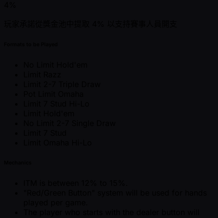
4%
玩家承諾從獎金池中提取 4% 以支持賽事人員開支
Formats to be Played
No Limit Hold'em
Limit Razz
Limit 2-7 Triple Draw
Pot Limit Omaha
Limit 7 Stud Hi-Lo
Limit Hold'em
No Limit 2-7 Single Draw
Limit 7 Stud
Limit Omaha Hi-Lo
Mechanics
ITM is between 12% to 15%.
"Red/Green Button" system will be used for hands
played per game.
The player who starts with the dealer button will