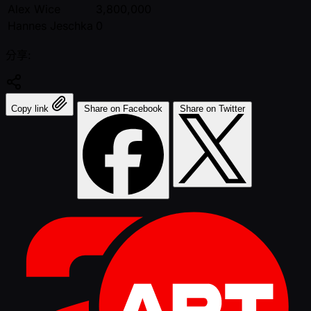
Alex Wice
3,800,000
Hannes Jeschka
0
分享:
Copy link
Share on Facebook
Share on Twitter