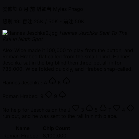
發佈於
8 月 前
編輯者
Myles Phago
級別 19: 盲注 25K / 50K
- 前注 50K
Hannes Jeschka Sent To The
Rail In Ninth Spot
Alex Wice made it 100,000 to play from the button, and
Roman Hrabec flat called from the small blind. Hannes
Jeschka sat in the big blind then three-bet all in for
735,000. Wice folded quickly, and Hrabec snap-called.
Hannes Jeschka:
A
K
Roman Hrabec:
9
9
No help for Jeschka on the
J
3
5
T
4
run out, and he was sent to the rail in ninth place.
Name
Chip Count
Roman Hrabec
8,100,000