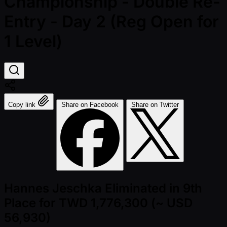
Championship - Double Re-
Entry - Day 2 (Reg Open for
1 Level)
Copy link
Share on Facebook
Share on Twitter
Hannes Jeschka Eliminated in 9th
Place for TWD 1,776,300 (~ USD
56,930)