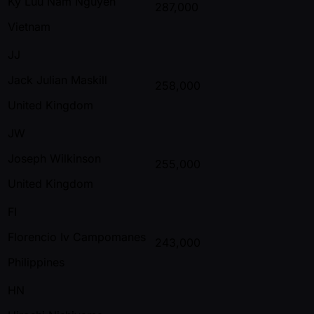
Ky Luu Nam Nguyen
287,000
Vietnam
JJ
Jack Julian Maskill
258,000
United Kingdom
JW
Joseph Wilkinson
255,000
United Kingdom
FI
Florencio Iv Campomanes
243,000
Philippines
HN