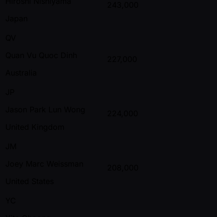
Hiroshi Nishiyama
243,000
Japan
QV
Quan Vu Quoc Dinh
227,000
Australia
JP
Jason Park Lun Wong
224,000
United Kingdom
JM
Joey Marc Weissman
208,000
United States
YC