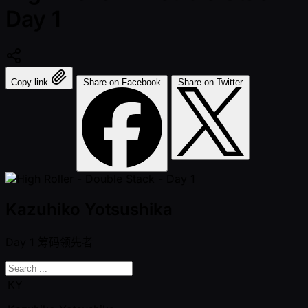
Day 1
Copy link
Share on Facebook
Share on Twitter
Kazuhiko Yotsushika
Day 1
筹码领先者
KY