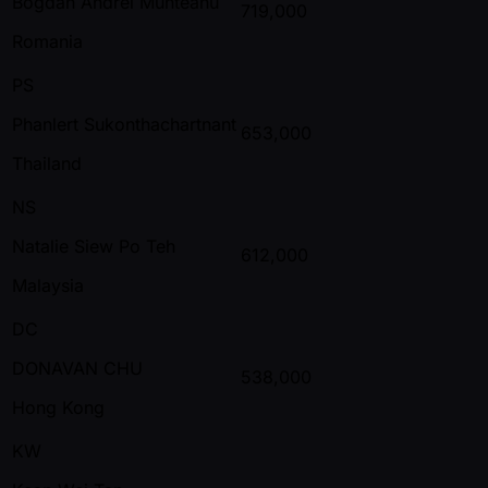
Bogdan Andrei Munteanu
719,000
Romania
PS
Phanlert Sukonthachartnant
653,000
Thailand
NS
Natalie Siew Po Teh
612,000
Malaysia
DC
DONAVAN CHU
538,000
Hong Kong
KW