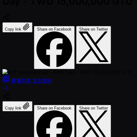
Day - TWD 15,000,000 GTD
Copy link
Share on Facebook
Share on Twitter
赛事列表
官方照片
Copy link
Share on Facebook
Share on Twitter