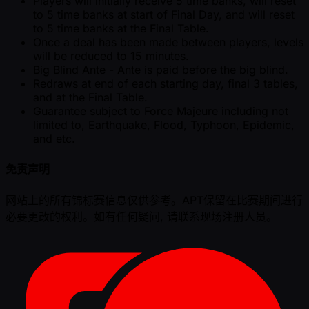
Players will initially receive 5 time banks, will reset
to 5 time banks at start of Final Day, and will reset
to 5 time banks at the Final Table.
Once a deal has been made between players, levels
will be reduced to 15 minutes.
Big Blind Ante - Ante is paid before the big blind.
Redraws at end of each starting day, final 3 tables,
and at the Final Table.
Guarantee subject to Force Majeure including not
limited to, Earthquake, Flood, Typhoon, Epidemic,
and etc.
免责声明
网站上的所有锦标赛信息仅供参考。APT保留在比赛期间进行
必要更改的权利。如有任何疑问, 请联系现场注册人员。