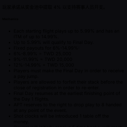
玩家承诺从奖金池中提取 4% 以支持赛事人员开支。
Mechanics
Each starting flight plays up to 5.99% and has an
ITM of up to 14.99%.
Up to 5.99% will qualify to Final Day.
Fixed payouts for 6%-14.99%:
6%-8.99% = TWD 25,000
9%-11.99% = TWD 20,000
12%-14.99% = TWD 15,000
Players must make the Final Day in order to receive
a pay jump.
Players are allowed to forfeit their stack before the
close of registration in order to re-enter.
Final Day resumes at the earliest finishing point of
the Day 1 flights.
APT reserves to the right to drop play to 8 handed
at any point of the event.
Shot clocks will be introduced 1 table off the
money.