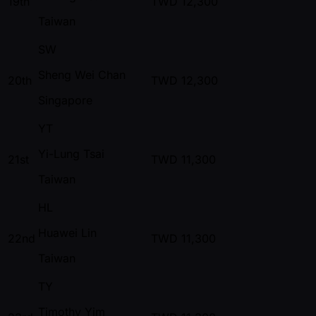
19th
TWD
12,300
Taiwan
SW
Sheng Wei Chan
20th
TWD
12,300
Singapore
YT
Yi-Lung Tsai
21st
TWD
11,300
Taiwan
HL
Huawei Lin
22nd
TWD
11,300
Taiwan
TY
Timothy Yim