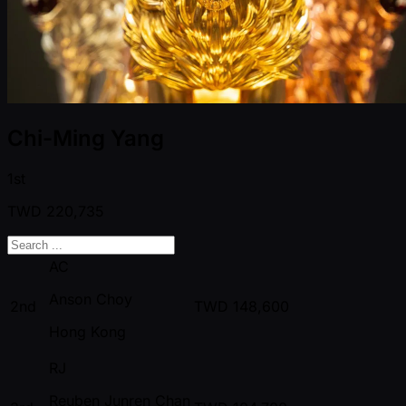
Chi-Ming Yang
1st
TWD
220,735
AC
Anson Choy
2nd
TWD
148,600
Hong Kong
RJ
Reuben Junren Chan