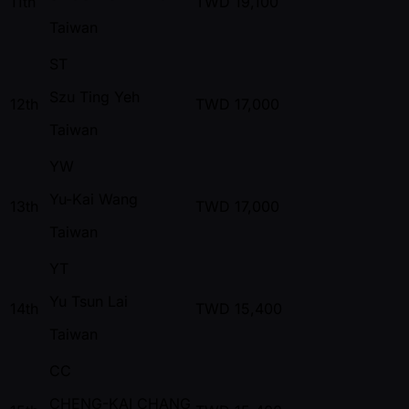
11th
TWD
19,100
Taiwan
ST
Szu Ting Yeh
12th
TWD
17,000
Taiwan
YW
Yu-Kai Wang
13th
TWD
17,000
Taiwan
YT
Yu Tsun Lai
14th
TWD
15,400
Taiwan
CC
CHENG-KAI CHANG