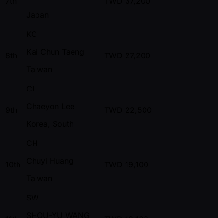
7th
TWD
37,200
Japan
KC
Kai Chun Taeng
8th
TWD
27,200
Taiwan
CL
Chaeyon Lee
9th
TWD
22,500
Korea, South
CH
Chuyi Huang
10th
TWD
19,100
Taiwan
SW
SHOU-YU WANG