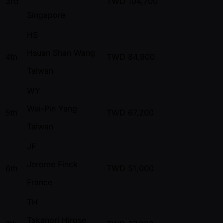
3rd
TWD
104,700
Singapore
HS
Hsuan Shan Wang
4th
TWD
84,900
Taiwan
WY
Wei-Pin Yang
5th
TWD
67,200
Taiwan
JF
Jerome Finck
6th
TWD
51,000
France
TH
Takanori Hirose