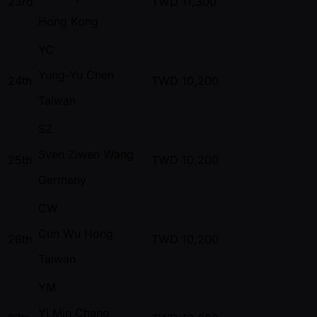
23rd
TWD
11,300
Hong Kong
YC
Yung-Yu Chen
24th
TWD
10,200
Taiwan
SZ
Sven Ziwen Wang
25th
TWD
10,200
Germany
CW
Cun Wu Hong
26th
TWD
10,200
Taiwan
YM
Yi Min Chang