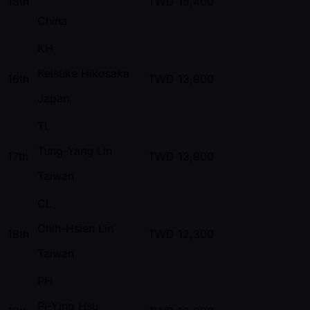
15th
TWD
15,400
China
KH
Keisuke Hikosaka
16th
TWD
13,900
Japan
TL
Tung-Yang Lin
17th
TWD
13,900
Taiwan
CL
Chih-Hsien Lin
18th
TWD
12,300
Taiwan
PH
Pi-Ying Hsu