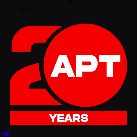
31st
TWD
9,200
Japan