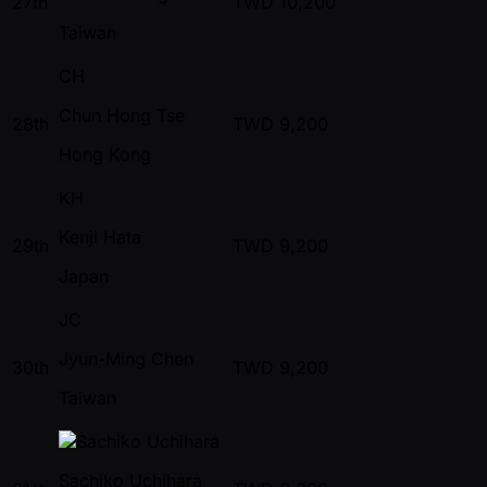
27th
TWD
10,200
Taiwan
CH
Chun Hong Tse
28th
TWD
9,200
Hong Kong
KH
Kenji Hata
29th
TWD
9,200
Japan
JC
Jyun-Ming Chen
30th
TWD
9,200
Taiwan
Sachiko Uchihara