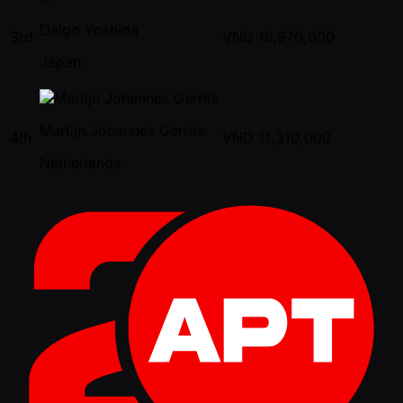
Daigo Yoshida
3rd
VND
16,970,000
Japan
Martijn Johannes Gerrits
4th
VND
11,310,000
Netherlands