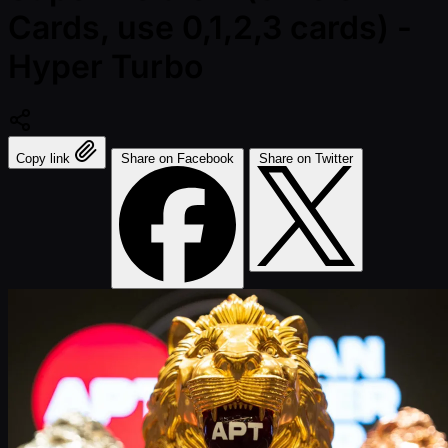
Cards, use 0,1,2,3 cards) -
Hyper Turbo
Copy link
Share on Facebook
Share on Twitter