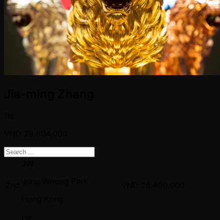
Jia-ming Zhang
1st
VND
39,604,000
JW
Jung Woong Park
2nd
VND
26,400,000
Hong Kong
DY