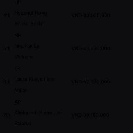
HH
Hyeongi Hong
4th
VND
83,030,000
Korea, South
NH
Nhu Hai Le
5th
VND
66,660,000
Vietnam
LK
Lasse Kleive Lien
6th
VND
52,270,000
Malta
AP
Aliaksandr Piatrouski
7th
VND
39,180,000
Belarus