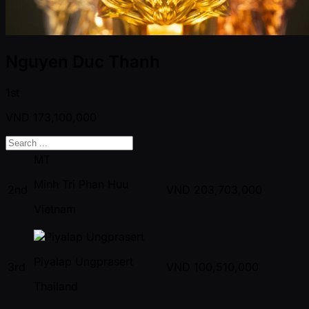
Nguyen Duc Thanh
1st
VND
173,100,000
MT
Minh Tri Phan Huu
2nd
VND
203,703,000
Vietnam
Piyalap Ungprasert
3rd
VND
100,510,000
Thailand