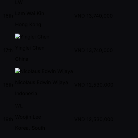
LW
Lam Wai Kin
16th
VND
13,740,000
Hong Kong
Yinglei Chen
17th
VND
13,740,000
China
Nicolaus Edwin Wijaya
18th
VND
12,530,000
Indonesia
WL
Woojin Lee
19th
VND
12,530,000
Korea, South