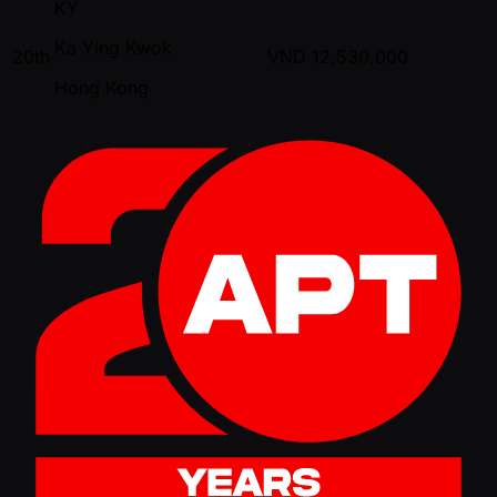
KY
Ka Ying Kwok
20th
VND
12,530,000
Hong Kong