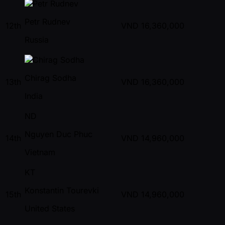
Petr Rudnev
12th
VND
16,360,000
Russia
Chirag Sodha
13th
VND
16,360,000
India
ND
Nguyen Duc Phuc
14th
VND
14,960,000
Vietnam
KT
Konstantin Tourevki
15th
VND
14,960,000
United States