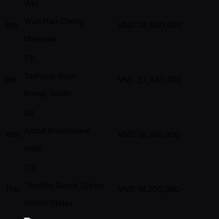
WH
Wun Han Chong
8th
VND
28,980,000
Malaysia
TY
Taehyun Yoon
9th
VND
22,440,000
Korea, South
AK
Archit Khandelwal
10th
VND
18,700,000
India
TD
Timothy David Sypko
11th
VND
18,700,000
United States