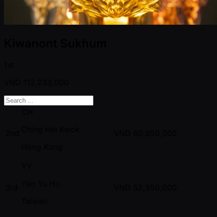
Kiwanont Sukhum
1st
VND
112,233,000
CH
Ching Hei Kwok
2nd
VND
80,850,000
Hong Kong
YY
Yao Yu Ho
3rd
VND
52,550,000
Taiwan