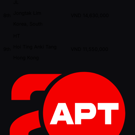
JL
Jongtak Lim
8th
VND
14,630,000
Korea, South
HT
Hoi Ting Anki Tang
9th
VND
11,550,000
Hong Kong