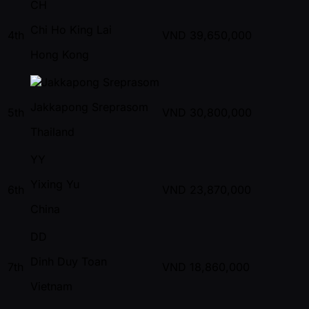
CH
Chi Ho King Lai
4th
VND
39,650,000
Hong Kong
Jakkapong Sreprasom
5th
VND
30,800,000
Thailand
YY
Yixing Yu
6th
VND
23,870,000
China
DD
Dinh Duy Toan
7th
VND
18,860,000
Vietnam