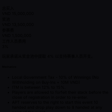
总买入
VND
15,000,000
奖池
VND
13,500,000
参赛费
VND
1,500,000
工作人员费用
3%
玩家承诺从奖金池中提取 4% 以支持赛事人员开支。
Mechanics
Local Government Tax - 10% of Winnings (No
Withholding on Buy-Ins + 10M VND)
ITM is between 12% to 15%.
Players are allowed to forfeit their stack before the
close of registration in order to re-enter.
APT reserves to the right to start this event 10
handed and drop play down to 8 handed at any