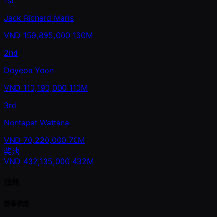
1st
Jack Richard Maris
VND
159,895,000
160M
2nd
Doyeon Yoon
VND
110,190,000
110M
3rd
Nontapat Wattana
VND
70,220,000
70M
奖池
VND
432,135,000
432M
详情
赛事状态