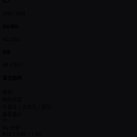
买入
VND 33M
起始筹码
40,000
玩家
48 /
507
盲注结构
级别
时间长度
小盲注 / 大盲注 / 前注
报名截止
11
60 分钟
800 / 1.6K / 1.6K