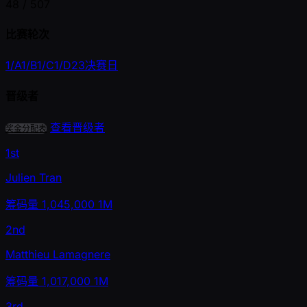
48 /
507
比赛轮次
1/A
1/B
1/C
1/D
2
3
决赛日
晋级者
查看晋级者
奖金分配表
1st
Julien Tran
筹码量
1,045,000
1M
2nd
Matthieu Lamagnere
筹码量
1,017,000
1M
3rd