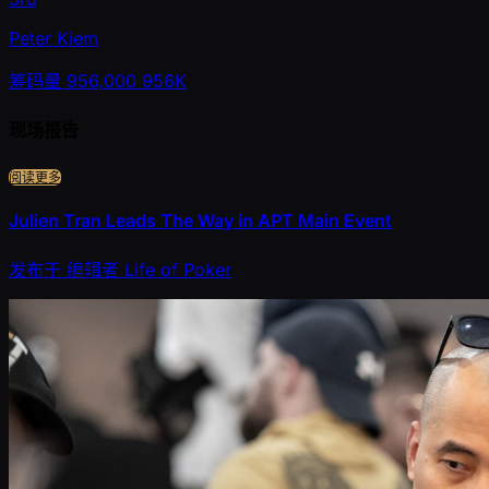
Peter Kiem
筹码量
956,000
956K
现场报告
阅读更多
Julien Tran Leads The Way in APT Main Event
发布于
编辑者
Life of Poker