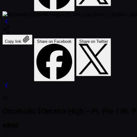
Copy link
Share on Facebook
Share on Twitter
#2
Omaholic (Omaha High - PL Pre / NL P
赛事状态