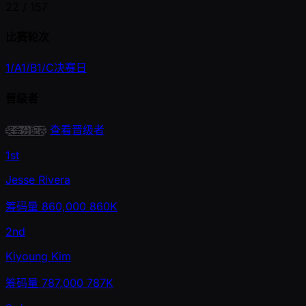
22 /
157
比赛轮次
1/A
1/B
1/C
决赛日
晋级者
查看晋级者
奖金分配表
1st
Jesse Rivera
筹码量
860,000
860K
2nd
Kiyoung Kim
筹码量
787,000
787K