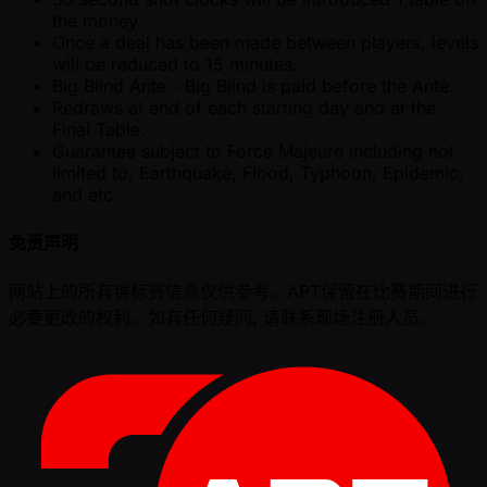
the money.
Once a deal has been made between players, levels
will be reduced to 15 minutes.
Big Blind Ante - Big Blind is paid before the Ante.
Redraws at end of each starting day and at the
Final Table.
Guarantee subject to Force Majeure including not
limited to, Earthquake, Flood, Typhoon, Epidemic,
and etc.
免责声明
网站上的所有锦标赛信息仅供参考。APT保留在比赛期间进行
必要更改的权利。如有任何疑问, 请联系现场注册人员。