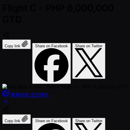
Flight C - PHP 6,000,000
GTD
Copy link
Share on Facebook
Share on Twitter
赛事列表
官方照片
Copy link
Share on Facebook
Share on Twitter