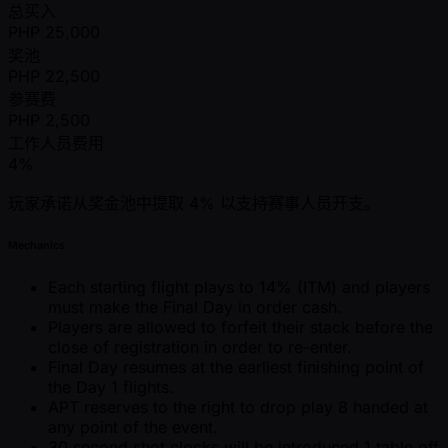
总买入
PHP
25,000
奖池
PHP
22,500
参赛费
PHP
2,500
工作人员费用
4%
玩家承诺从奖金池中提取 4% 以支持赛事人员开支。
Mechanics
Each starting flight plays to 14% (ITM) and players
must make the Final Day in order cash.
Players are allowed to forfeit their stack before the
close of registration in order to re-enter.
Final Day resumes at the earliest finishing point of
the Day 1 flights.
APT reserves to the right to drop play 8 handed at
any point of the event.
30 second shot clocks will be introduced 1 table off