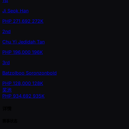
1st
Ji Seok Han
PHP
271,692
272K
2nd
Chu Yi Jedidah Tan
PHP
196,000
196K
3rd
Batzolboo Soronzonbold
PHP
128,000
128K
奖池
PHP
934,692
935K
详情
赛事状态