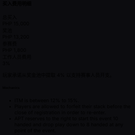
买入费用明细
总买入
PHP
15,000
奖池
PHP
13,200
参赛费
PHP
1,800
工作人员费用
3%
玩家承诺从奖金池中提取 4% 以支持赛事人员开支。
Mechanics
ITM is between 12% to 15%.
Players are allowed to forfeit their stack before the
close of registration in order to re-enter.
APT reserves to the right to start this event 10
handed and drop play down to 8 handed at any
point of the event.