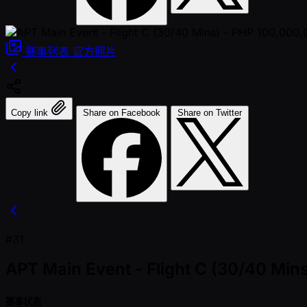
赛事列表
官方照片
Copy link
Share on Facebook
Share on Twitter
#31
APT Main Event - Flight C (30/40 Mi
赛事状态