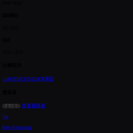
PHP 85K
起始筹码
40,000
玩家
104 /
210
比赛轮次
1/A
1/B
1/C
1/D
2
3
4
决赛日
晋级者
查看晋级者
奖金分配表
1st
Kim Enriquez