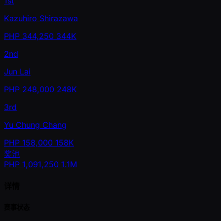
1st
Kazuhiro Shirazawa
PHP
344,250
344K
2nd
Jun Lai
PHP
248,000
248K
3rd
Yu Chung Chang
PHP
158,000
158K
奖池
PHP
1,091,250
1.1M
详情
赛事状态