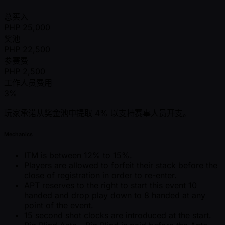
总买入
PHP
25,000
奖池
PHP
22,500
参赛费
PHP
2,500
工作人员费用
3%
玩家承诺从奖金池中提取 4% 以支持赛事人员开支。
Mechanics
ITM is between 12% to 15%.
Players are allowed to forfeit their stack before the
close of registration in order to re-enter.
APT reserves to the right to start this event 10
handed and drop play down to 8 handed at any
point of the event.
15 second shot clocks are introduced at the start.