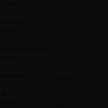
Australia
PZ
Peng Zhou
5,025,000
China
AA
Abraham Abdulla Ceesvin
4,490,000
Singapore
HY
Haiyang Yang
4,360,000
China
BL
Bizhen Li
4,270,000