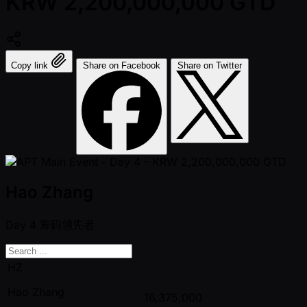
KRW 2,200,000,000 GTD
Copy link
Share on Facebook
Share on Twitter
Hao Zhang
Day 4
筹码领先者
HZ
Hao Zhang
16,375,000