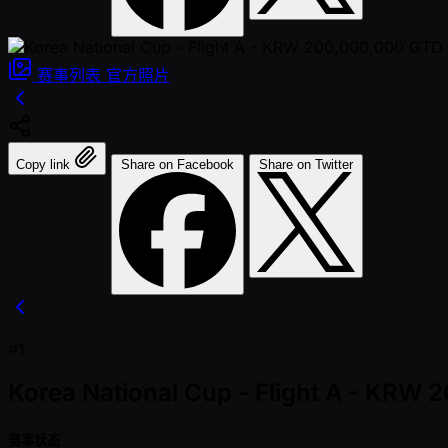
赛事列表
官方照片
Copy link
Share on Facebook
Share on Twitter
#1
Korea National Cup - Flight A - KRW
赛事状态