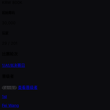
KRW 800K
起始筹码
30,000
玩家
29 /
201
比赛轮次
1/A
1/B
决赛日
晋级者
查看晋级者
奖金分配表
1st
Fei Wang