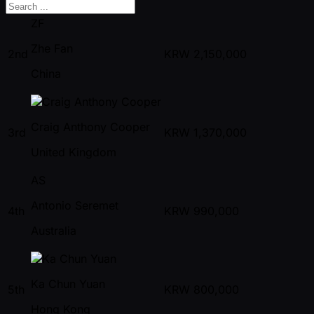
ZF
Zhe Fan
2nd
KRW
2,150,000
China
Craig Anthony Cooper
3rd
KRW
1,370,000
United Kingdom
AS
Antonio Seremet
4th
KRW
990,000
Australia
Ka Chun Yuan
5th
KRW
800,000
Hong Kong