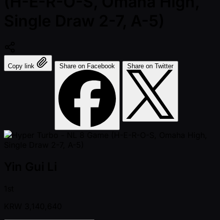
(H-E-R-O-S, Omaha High,
Single Draw 2-7, A-5)
Copy link
Share on Facebook
Share on Twitter
Yin Gui Li
1st
KRW
3,140,640