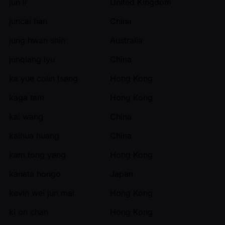
jun li
United Kingdom
juncai han
China
jung hwan shin
Australia
junqiang lyu
China
ka yue colin tsang
Hong Kong
kaga tam
Hong Kong
kai wang
China
kaihua huang
China
kam tong yang
Hong Kong
kanata hongo
Japan
kevin wei jun mai
Hong Kong
ki on chan
Hong Kong