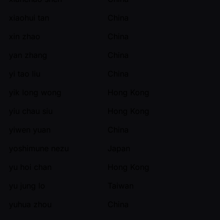
xiaohui tan
China
xin zhao
China
yan zhang
China
yi tao liu
China
yik long wong
Hong Kong
yiu chau siu
Hong Kong
yiwen yuan
China
yoshimune nezu
Japan
yu hoi chan
Hong Kong
yu jung lo
Taiwan
yuhua zhou
China