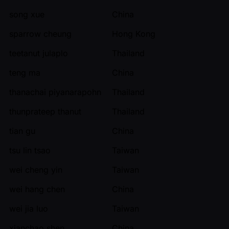
song xue
China
sparrow cheung
Hong Kong
teetanut julaplo
Thailand
teng ma
China
thanachai piyanarapohn
Thailand
thunprateep thanut
Thailand
tian gu
China
tsu lin tsao
Taiwan
wei cheng yin
Taiwan
wei hang chen
China
wei jia luo
Taiwan
xianchao shen
China