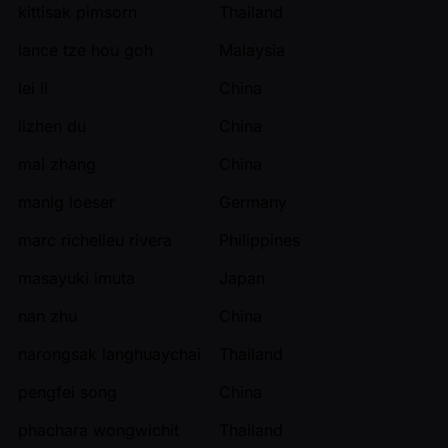
kittisak pimsorn
Thailand
lance tze hou goh
Malaysia
lei li
China
lizhen du
China
mai zhang
China
manig loeser
Germany
marc richelieu rivera
Philippines
masayuki imuta
Japan
nan zhu
China
narongsak langhuaychai
Thailand
pengfei song
China
phachara wongwichit
Thailand