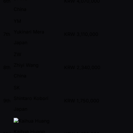
6th
KRW
4,070,000
China
YM
Yukinari Mera
7th
KRW
3,110,000
Japan
ZW
Zhiyi Wang
8th
KRW
2,340,000
China
SK
Shintaro Kobori
9th
KRW
1,750,000
Japan
Kaihua Huang