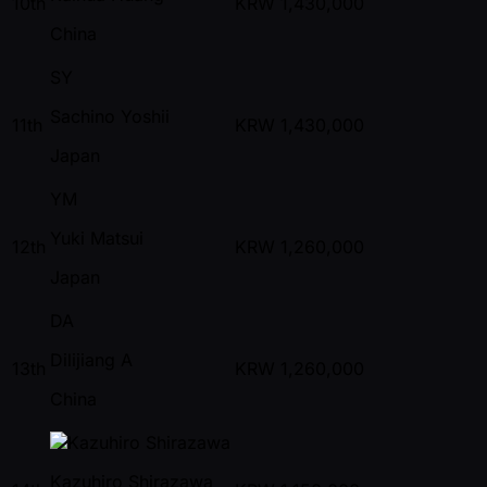
10th
KRW
1,430,000
China
SY
Sachino Yoshii
11th
KRW
1,430,000
Japan
YM
Yuki Matsui
12th
KRW
1,260,000
Japan
DA
Dilijiang A
13th
KRW
1,260,000
China
Kazuhiro Shirazawa