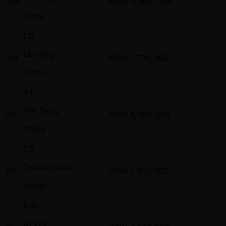
2nd
KRW
11,880,000
China
LQ
Liu Qing
3rd
KRW
7,720,000
China
YT
Yixi Tang
4th
KRW
6,390,000
China
TS
Takashi Sato
5th
KRW
5,160,000
Japan
DW
Di Wu