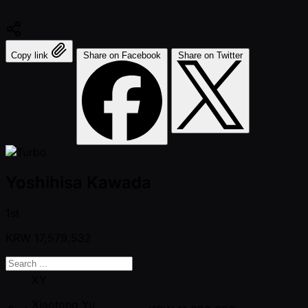
Copy link
Share on Facebook
Share on Twitter
Yoshihisa Kawada
1st
KRW
17,579,532
XY
Xiaotong Yu