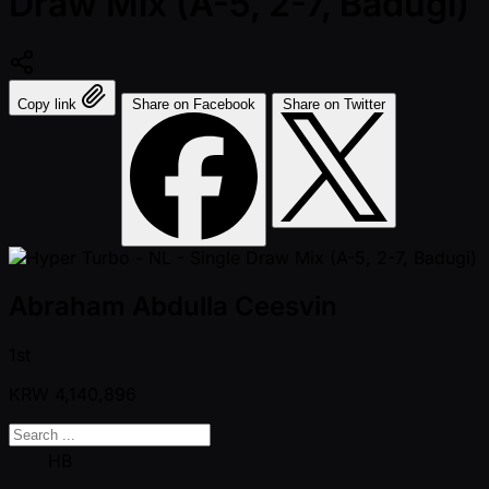
Draw Mix (A-5, 2-7, Badugi)
Copy link
Share on Facebook
Share on Twitter
Abraham Abdulla Ceesvin
1st
KRW
4,140,896
HB