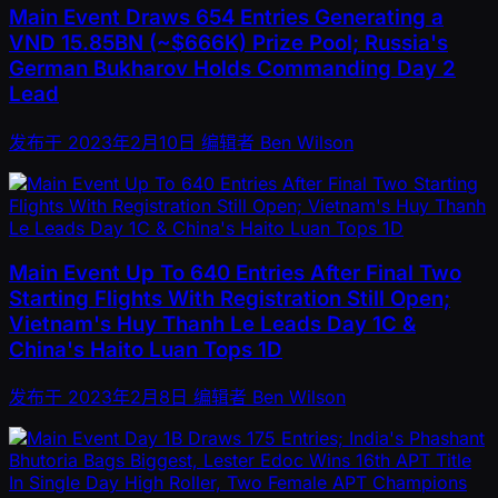
Main Event Draws 654 Entries Generating a
VND 15.85BN (~$666K) Prize Pool; Russia's
German Bukharov Holds Commanding Day 2
Lead
发布于
2023年2月10日
编辑者
Ben Wilson
Main Event Up To 640 Entries After Final Two
Starting Flights With Registration Still Open;
Vietnam's Huy Thanh Le Leads Day 1C &
China's Haito Luan Tops 1D
发布于
2023年2月8日
编辑者
Ben Wilson