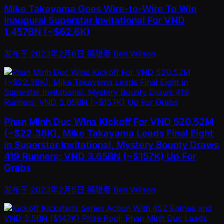
Mike Takayama Goes Wire-to-Wire To Win
Inaugural Superstar Invitational For VND
1.457BN (~$62.6K)
发布于
2023年2月6日
编辑者
Ben Wilson
Phan Minh Duc Wins Kickoff For VND 520.52M
(~$22.38K), Mike Takayama Leads Final Eight
in Superstar Invitational, Mystery Bounty Draws
419 Runners; VND 3.65BN (~$157K) Up For
Grabs
发布于
2023年2月5日
编辑者
Ben Wilson