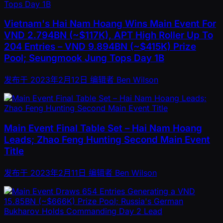
Vietnam's Hai Nam Hoang Wins Main Event For
VND 2.794BN (~$117K), APT High Roller Up To
204 Entries – VND 9.894BN (~$415K) Prize
Pool; Seungmook Jung Tops Day 1B
发布于
2023年2月12日
编辑者
Ben Wilson
Main Event Final Table Set – Hai Nam Hoang
Leads; Zhao Feng Hunting Second Main Event
Title
发布于
2023年2月11日
编辑者
Ben Wilson