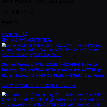
APT Hanoi, Vietnam 2023
2月3日 至 2月12日
赛事地点
VSOP Club
赛事
关键资讯
新闻
现场报告
Series Awards VND 62BN (~$2.61M) In Prize
Money, Aigars Plivcs Claims Second APT High
Roller Title and VND 2.191BN (~$92K) Top Prize
发布于
2023年2月13日
编辑者
Ben Wilson