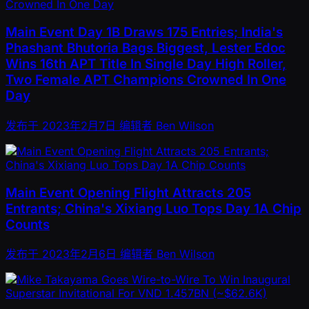
Main Event Day 1B Draws 175 Entries; India's
Phashant Bhutoria Bags Biggest, Lester Edoc
Wins 16th APT Title In Single Day High Roller,
Two Female APT Champions Crowned In One
Day
发布于
2023年2月7日
编辑者
Ben Wilson
Main Event Opening Flight Attracts 205
Entrants; China's Xixiang Luo Tops Day 1A Chip
Counts
发布于
2023年2月6日
编辑者
Ben Wilson