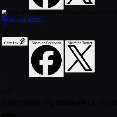
赛事列表
官方照片
Copy link
Share on Facebook
Share on Twitter
#107
Hyper Turbo - PL Omaha Hi-Lo - 5 Card
赛事状态