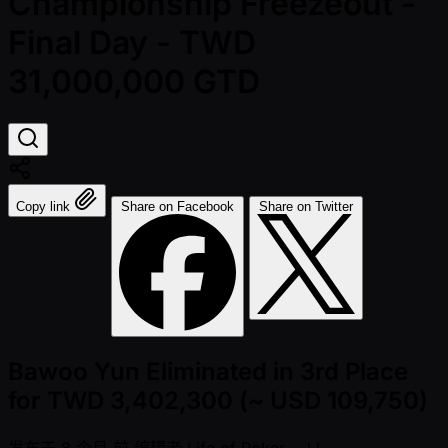
Championship Freezeout -
Final Day - TWD
31,000,000 GTD
Copy link
Share on Facebook
Share on Twitter
Bawoo Yun Eliminated in 3rd Place
for TWD 3,402,300 (~ USD 109,750)
发布于
8 个月 前
编辑者
Life of Poker - JJ