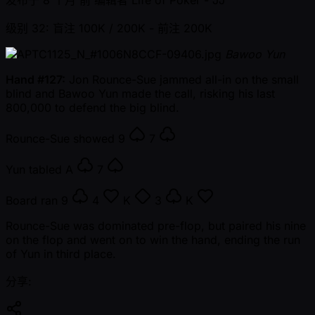
级别 32: 盲注 100K / 200K
- 前注 200K
Bawoo Yun
Hand #127:
Jon Rounce-Sue jammed all-in on the small
blind and Bawoo Yun made the call, risking his last
800,000 to defend the big blind.
Rounce-Sue showed
9
7
Yun tabled
A
7
Board ran
9
4
K
3
K
Rounce-Sue was dominated pre-flop, but paired his nine
on the flop and went on to win the hand, ending the run
of Yun in third place.
分享: