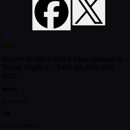
#1003
[Event 3] Ultra Stack Championship -
Turbo Flight C - TWD 25,000,000
GTD
赛事状态
Scheduled
日期
2026年11月16日