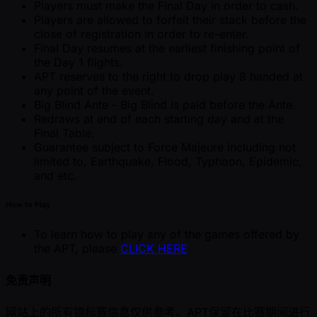
Players must make the Final Day in order to cash.
Players are allowed to forfeit their stack before the
close of registration in order to re-enter.
Final Day resumes at the earliest finishing point of
the Day 1 flights.
APT reserves to the right to drop play 8 handed at
any point of the event.
Big Blind Ante - Big Blind is paid before the Ante.
Redraws at end of each starting day and at the
Final Table.
Guarantee subject to Force Majeure including not
limited to, Earthquake, Flood, Typhoon, Epidemic,
and etc.
How to Play
To learn how to play any of the games offered by
the APT, please
CLICK HERE
免责声明
网站上的所有锦标赛信息仅供参考。APT保留在比赛期间进行