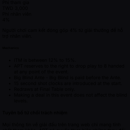
Phí tham gia
TWD
3,000
Phí nhân viên
4%
Người chơi cam kết đóng góp 4% từ giải thưởng để hỗ
trợ nhân viên.
Mechanics
ITM is between 12% to 15%.
APT reserves to the right to drop play to 8 handed
at any point of the event.
Big Blind Ante - Big Blind is paid before the Ante.
15 second shot clocks are introduced at the start.
Redraws at Final Table only.
Making a deal in this event does not affect the blind
levels.
Tuyên bố từ chối trách nhiệm
Mọi thông tin về giải đấu trên trang web chỉ mang tính