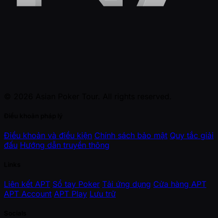
© 2026 Asian Poker Tour. All rights reserved.
Điều khoản pháp lý
Điều khoản và điều kiện
Chính sách bảo mật
Quy tắc giải
đấu
Hướng dẫn truyền thông
Links
Liên kết APT
Sổ tay Poker
Tải ứng dụng
Cửa hàng APT
APT Account
APT Play
Lưu trữ
Socials