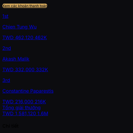
Xem các khoản thanh toán
1st
Chien Tung Wu
TWD
462,120
462K
2nd
Akash Malik
TWD
332,000
332K
3rd
Constantine Paparestis
TWD
216,000
216K
Tổng giải thưởng
TWD
1,581,120
1.6M
Chi tiết