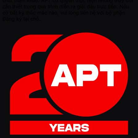
chất tham khảo. APT có quyền thực hiện những thay đổi
cần thiết trong quá trình diễn ra giải đấu trực tiếp. Nếu
có bất kỳ thắc mắc nào, vui lòng liên hệ với bộ phận
Đăng ký tại chỗ.