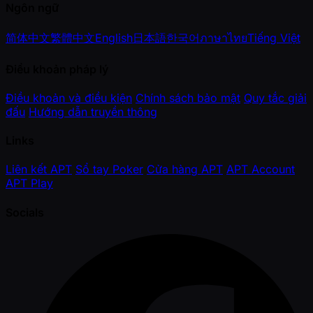
Ngôn ngữ
简体中文
繁體中文
English
日本語
한국어
ภาษาไทย
Tiếng Việt
Điều khoản pháp lý
Điều khoản và điều kiện
Chính sách bảo mật
Quy tắc giải
đấu
Hướng dẫn truyền thông
Links
Liên kết APT
Sổ tay Poker
Cửa hàng APT
APT Account
APT Play
Socials