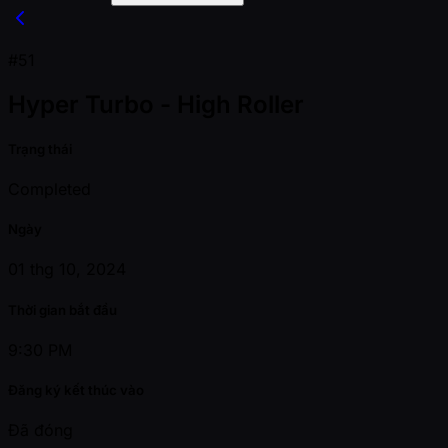
#51
Hyper Turbo - High Roller
Trạng thái
Completed
Ngày
01 thg 10, 2024
Thời gian bắt đầu
9:30 PM
Đăng ký kết thúc vào
Đã đóng