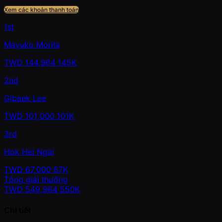
Xem các khoản thanh toán
1st
Mayuko Morita
TWD
144,964
145K
2nd
Gibaek Lee
TWD
101,000
101K
3rd
Hok Hei Ngai
TWD
67,000
67K
Tổng giải thưởng
TWD
549,964
550K
Chi tiết