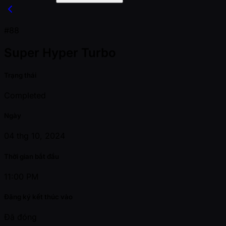
#88
Super Hyper Turbo
Trạng thái
Completed
Ngày
04 thg 10, 2024
Thời gian bắt đầu
11:00 PM
Đăng ký kết thúc vào
Đã đóng