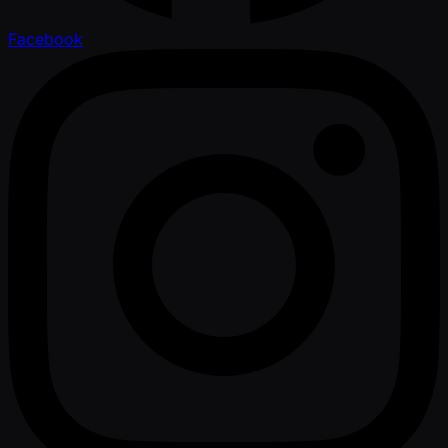
Facebook