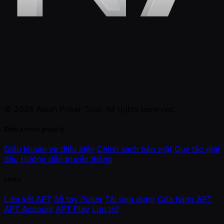
© 2026 Asian Poker Tour. All rights reserved.
Điều khoản pháp lý
Điều khoản và điều kiện
Chính sách bảo mật
Quy tắc giải
đấu
Hướng dẫn truyền thông
Links
Liên kết APT
Sổ tay Poker
Tải ứng dụng
Cửa hàng APT
APT Account
APT Play
Lưu trữ