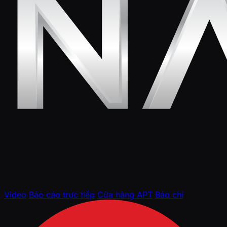
Video
Báo cáo trực tiếp
Cửa hàng APT
Báo chí