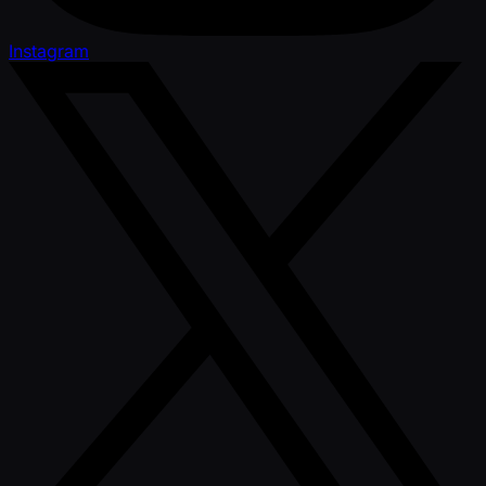
Instagram