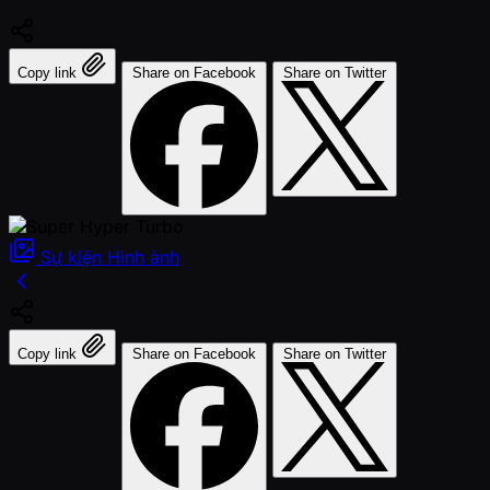
Copy link
Share on Facebook
Share on Twitter
Sự kiện
Hình ảnh
Copy link
Share on Facebook
Share on Twitter