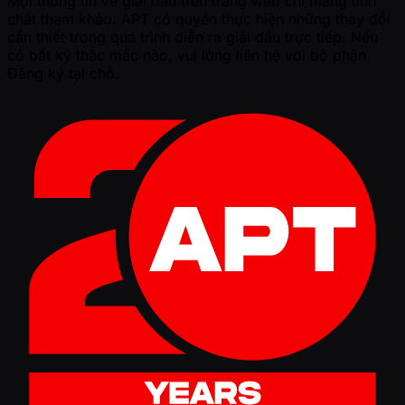
Mọi thông tin về giải đấu trên trang web chỉ mang tính
chất tham khảo. APT có quyền thực hiện những thay đổi
cần thiết trong quá trình diễn ra giải đấu trực tiếp. Nếu
có bất kỳ thắc mắc nào, vui lòng liên hệ với bộ phận
Đăng ký tại chỗ.