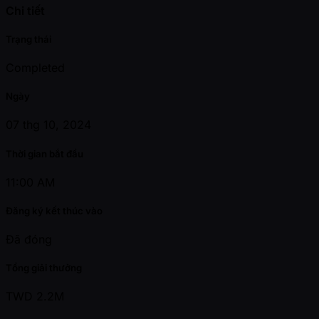
Chi tiết
Trạng thái
Completed
Ngày
07 thg 10, 2024
Thời gian bắt đầu
11:00 AM
Đăng ký kết thúc vào
Đã đóng
Tổng giải thưởng
TWD 2.2M