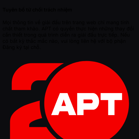
Tuyên bố từ chối trách nhiệm
Mọi thông tin về giải đấu trên trang web chỉ mang tính
chất tham khảo. APT có quyền thực hiện những thay đổi
cần thiết trong quá trình diễn ra giải đấu trực tiếp. Nếu
có bất kỳ thắc mắc nào, vui lòng liên hệ với bộ phận
Đăng ký tại chỗ.