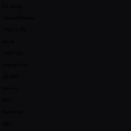
Đã đóng
Tổng giải thưởng
TWD 2.2M
Buy-in
TWD 10K
Chip khởi đầu
30,000
Khu vực
APA
Người chơi
262