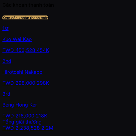
Các khoản thanh toán
Xem các khoản thanh toán
1st
Kuo Wei Kao
TWD
453,528
454K
2nd
Hirotoshi Nakabo
TWD
298,000
298K
3rd
Beng Hong Ker
TWD
218,000
218K
Tổng giải thưởng
TWD
2,238,528
2.2M