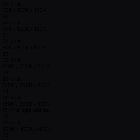
20 phút
50K / 100K / 100K
30
20 phút
60K / 120K / 120K
31
20 phút
80K / 160K / 160K
32
20 phút
100K / 200K / 200K
33
20 phút
125K / 250K / 250K
34
20 phút
150K / 300K / 300K
15 Phút nghỉ giải lao
35
20 phút
200K / 400K / 400K
36