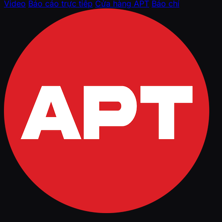
Video
Báo cáo trực tiếp
Cửa hàng APT
Báo chí