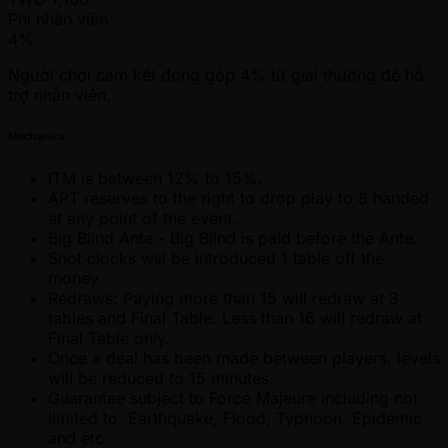
Phí nhân viên
4%
Người chơi cam kết đóng góp 4% từ giải thưởng để hỗ
trợ nhân viên.
Mechanics
ITM is between 12% to 15%.
APT reserves to the right to drop play to 8 handed
at any point of the event.
Big Blind Ante - Big Blind is paid before the Ante.
Shot clocks will be introduced 1 table off the
money.
Redraws: Paying more than 15 will redraw at 3
tables and Final Table. Less than 16 will redraw at
Final Table only.
Once a deal has been made between players, levels
will be reduced to 15 minutes.
Guarantee subject to Force Majeure including not
limited to, Earthquake, Flood, Typhoon, Epidemic,
and etc.