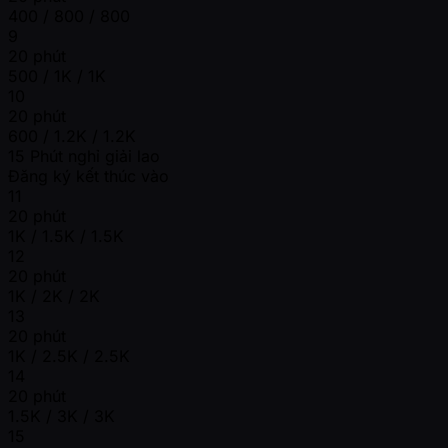
400 / 800 / 800
9
20 phút
500 / 1K / 1K
10
20 phút
600 / 1.2K / 1.2K
15 Phút nghỉ giải lao
Đăng ký kết thúc vào
11
20 phút
1K / 1.5K / 1.5K
12
20 phút
1K / 2K / 2K
13
20 phút
1K / 2.5K / 2.5K
14
20 phút
1.5K / 3K / 3K
15