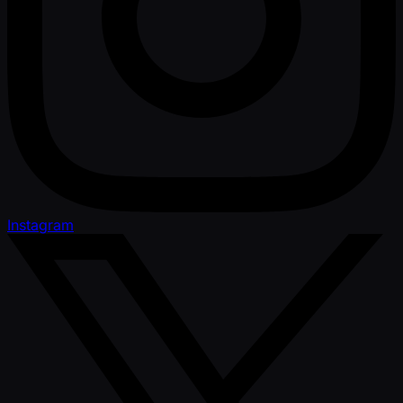
Instagram