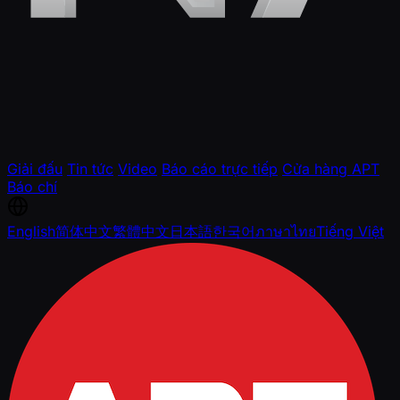
Giải đấu
Tin tức
Video
Báo cáo trực tiếp
Cửa hàng APT
Báo chí
English
简体中文
繁體中文
日本語
한국어
ภาษาไทย
Tiếng Việt