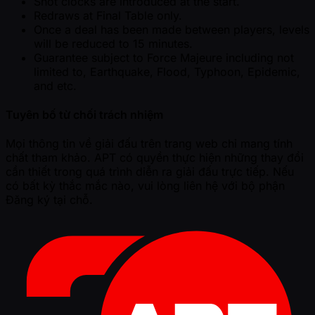
Shot clocks are introduced at the start.
Redraws at Final Table only.
Once a deal has been made between players, levels
will be reduced to 15 minutes.
Guarantee subject to Force Majeure including not
limited to, Earthquake, Flood, Typhoon, Epidemic,
and etc.
Tuyên bố từ chối trách nhiệm
Mọi thông tin về giải đấu trên trang web chỉ mang tính
chất tham khảo. APT có quyền thực hiện những thay đổi
cần thiết trong quá trình diễn ra giải đấu trực tiếp. Nếu
có bất kỳ thắc mắc nào, vui lòng liên hệ với bộ phận
Đăng ký tại chỗ.