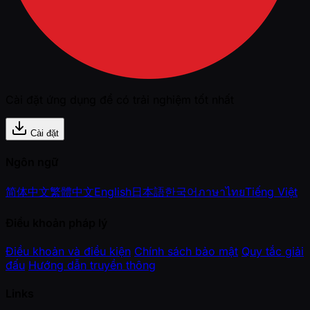
Cài đặt ứng dụng để có trải nghiệm tốt nhất
Cài đặt
Ngôn ngữ
简体中文
繁體中文
English
日本語
한국어
ภาษาไทย
Tiếng Việt
Điều khoản pháp lý
Điều khoản và điều kiện
Chính sách bảo mật
Quy tắc giải
đấu
Hướng dẫn truyền thông
Links