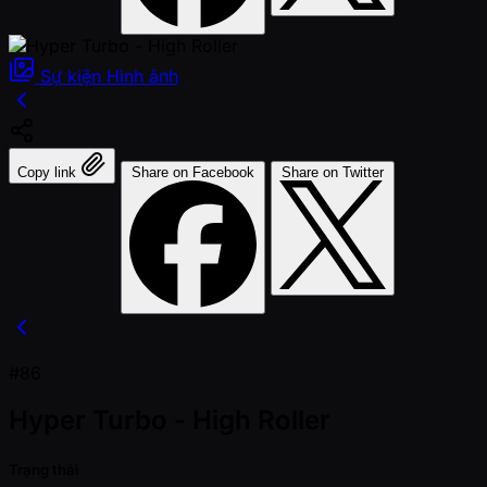
Sự kiện
Hình ảnh
Copy link
Share on Facebook
Share on Twitter
#86
Hyper Turbo - High Roller
Trạng thái