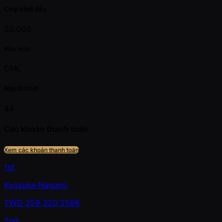
Chip khởi đầu
20,000
Khu vực
CML
Người chơi
44
Các khoản thanh toán
Xem các khoản thanh toán
1st
Kyosuke Nagami
TWD
259,320
259K
2nd