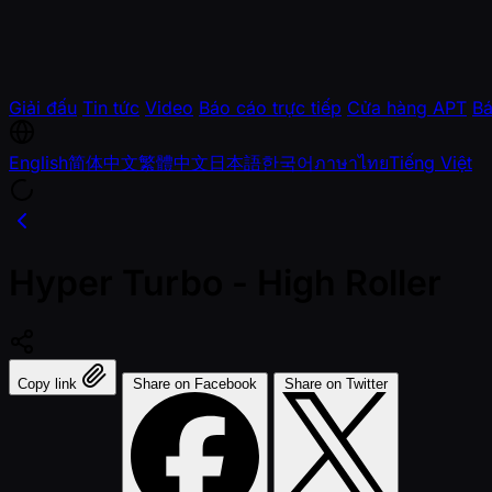
Giải đấu
Tin tức
Video
Báo cáo trực tiếp
Cửa hàng APT
Bá
English
简体中文
繁體中文
日本語
한국어
ภาษาไทย
Tiếng Việt
Hyper Turbo - High Roller
Copy link
Share on Facebook
Share on Twitter