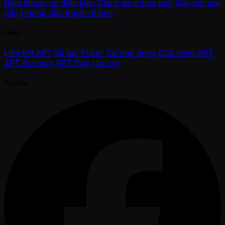
Điều khoản và điều kiện
Chính sách bảo mật
Quy tắc giải
đấu
Hướng dẫn truyền thông
Links
Liên kết APT
Sổ tay Poker
Tải ứng dụng
Cửa hàng APT
APT Account
APT Play
Lưu trữ
Socials