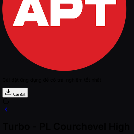
Cài đặt ứng dụng để có trải nghiệm tốt nhất
Cài đặt
Turbo - PL Courchevel High