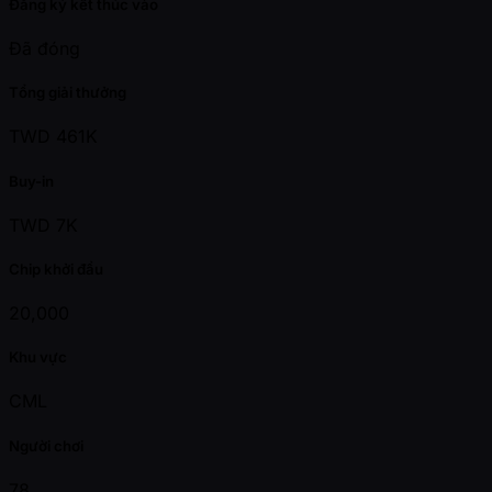
Đăng ký kết thúc vào
Đã đóng
Tổng giải thưởng
TWD 461K
Buy-in
TWD 7K
Chip khởi đầu
20,000
Khu vực
CML
Người chơi
78