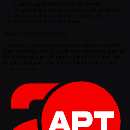
close of registration in order to re-enter.
15 second shot clocks are introduced at the start.
Players will initially receive 2 time banks
Redraw only at the Final Table
Tuyên bố từ chối trách nhiệm
Mọi thông tin về giải đấu trên trang web chỉ mang tính
chất tham khảo. APT có quyền thực hiện những thay đổi
cần thiết trong quá trình diễn ra giải đấu trực tiếp. Nếu
có bất kỳ thắc mắc nào, vui lòng liên hệ với bộ phận
Đăng ký tại chỗ.