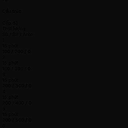
Cấu trúc
Cấp độ
Thời lượng
SB / BB / Ante
1
15 phút
100 / 200 / 0
2
15 phút
100 / 300 / 0
3
15 phút
200 / 300 / 0
4
15 phút
200 / 400 / 0
5
15 phút
200 / 500 / 0
6