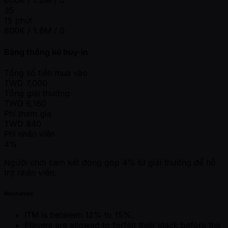
600K / 1.2M / 0
35
15 phút
800K / 1.6M / 0
Bảng thống kê buy-in
Tổng số tiền mua vào
TWD
7,000
Tổng giải thưởng
TWD
6,160
Phí tham gia
TWD
840
Phí nhân viên
4%
Người chơi cam kết đóng góp 4% từ giải thưởng để hỗ
trợ nhân viên.
Mechanics
ITM is between 12% to 15%.
Players are allowed to forfeit their stack before the