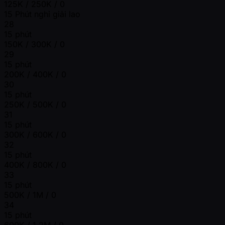
125K / 250K / 0
15 Phút nghỉ giải lao
28
15 phút
150K / 300K / 0
29
15 phút
200K / 400K / 0
30
15 phút
250K / 500K / 0
31
15 phút
300K / 600K / 0
32
15 phút
400K / 800K / 0
33
15 phút
500K / 1M / 0
34
15 phút