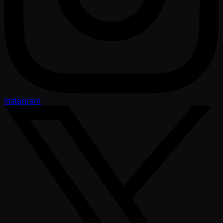
Instagram