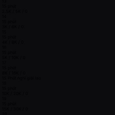
13
15 phút
2.5K / 5K / 0
14
15 phút
3K / 6K / 0
15
15 phút
4K / 8K / 0
16
15 phút
5K / 10K / 0
17
15 phút
8K / 16K / 0
15 Phút nghỉ giải lao
18
15 phút
10K / 20K / 0
19
15 phút
15K / 30K / 0
20