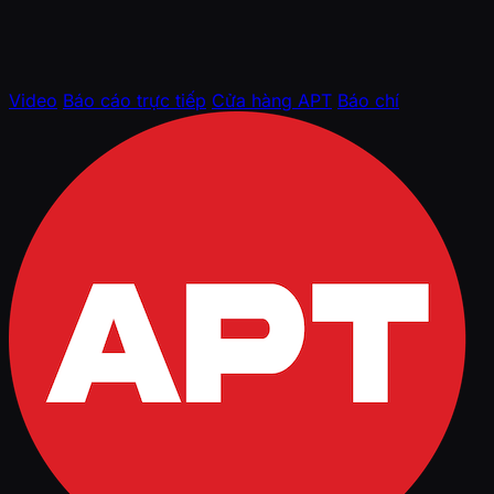
Video
Báo cáo trực tiếp
Cửa hàng APT
Báo chí