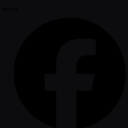
Socials