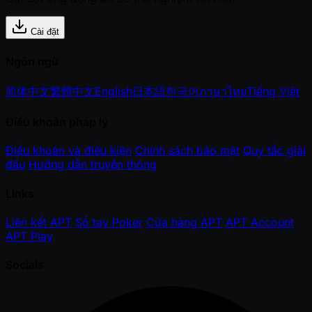
Cài đặt
Ngôn ngữ
简体中文
繁體中文
English
日本語
한국어
ภาษาไทย
Tiếng Việt
Điều khoản pháp lý
Điều khoản và điều kiện
Chính sách bảo mật
Quy tắc giải
đấu
Hướng dẫn truyền thông
Links
Liên kết APT
Sổ tay Poker
Cửa hàng APT
APT Account
APT Play
Socials