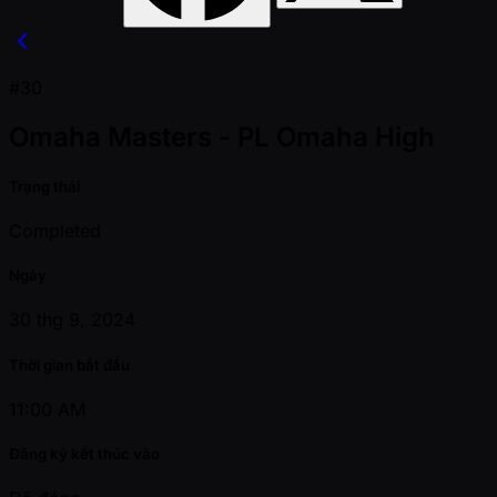
#30
Omaha Masters - PL Omaha High
Trạng thái
Completed
Ngày
30 thg 9, 2024
Thời gian bắt đầu
11:00 AM
Đăng ký kết thúc vào