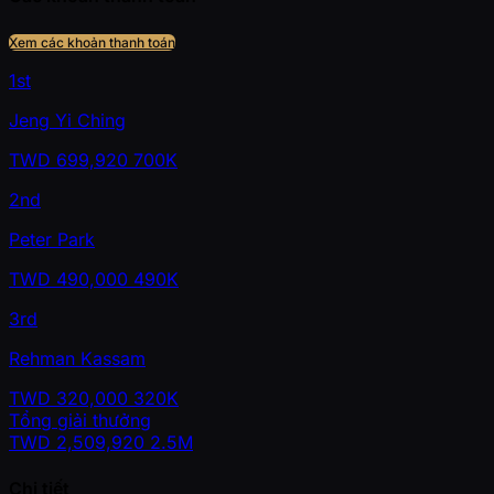
Xem các khoản thanh toán
1st
Jeng Yi Ching
TWD
699,920
700K
2nd
Peter Park
TWD
490,000
490K
3rd
Rehman Kassam
TWD
320,000
320K
Tổng giải thưởng
TWD
2,509,920
2.5M
Chi tiết