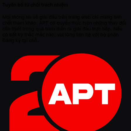
Tuyên bố từ chối trách nhiệm
Mọi thông tin về giải đấu trên trang web chỉ mang tính
chất tham khảo. APT có quyền thực hiện những thay đổi
cần thiết trong quá trình diễn ra giải đấu trực tiếp. Nếu
có bất kỳ thắc mắc nào, vui lòng liên hệ với bộ phận
Đăng ký tại chỗ.