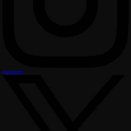
Instagram