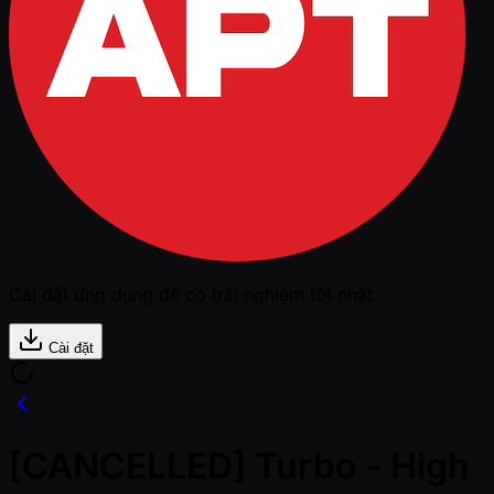
Cài đặt ứng dụng để có trải nghiệm tốt nhất
Cài đặt
[CANCELLED] Turbo - High