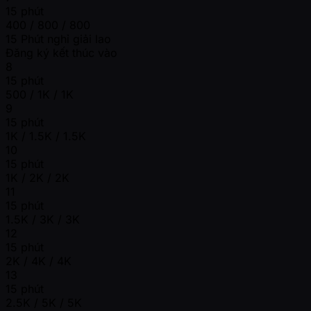
15 phút
400 / 800 / 800
15 Phút nghỉ giải lao
Đăng ký kết thúc vào
8
15 phút
500 / 1K / 1K
9
15 phút
1K / 1.5K / 1.5K
10
15 phút
1K / 2K / 2K
11
15 phút
1.5K / 3K / 3K
12
15 phút
2K / 4K / 4K
13
15 phút
2.5K / 5K / 5K