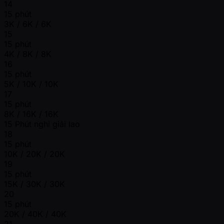
14
15 phút
3K / 6K / 6K
15
15 phút
4K / 8K / 8K
16
15 phút
5K / 10K / 10K
17
15 phút
8K / 16K / 16K
15 Phút nghỉ giải lao
18
15 phút
10K / 20K / 20K
19
15 phút
15K / 30K / 30K
20
15 phút
20K / 40K / 40K