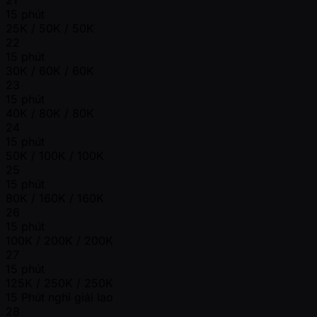
21
15 phút
25K / 50K / 50K
22
15 phút
30K / 60K / 60K
23
15 phút
40K / 80K / 80K
24
15 phút
50K / 100K / 100K
25
15 phút
80K / 160K / 160K
26
15 phút
100K / 200K / 200K
27
15 phút
125K / 250K / 250K
15 Phút nghỉ giải lao
28