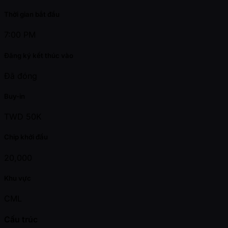
Thời gian bắt đầu
7:00 PM
Đăng ký kết thúc vào
Đã đóng
Buy-in
TWD 50K
Chip khởi đầu
20,000
Khu vực
CML
Cấu trúc