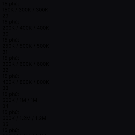
15 phút
150K / 300K / 300K
29
15 phút
200K / 400K / 400K
30
15 phút
250K / 500K / 500K
31
15 phút
300K / 600K / 600K
32
15 phút
400K / 800K / 800K
33
15 phút
500K / 1M / 1M
34
15 phút
600K / 1.2M / 1.2M
35
15 phút