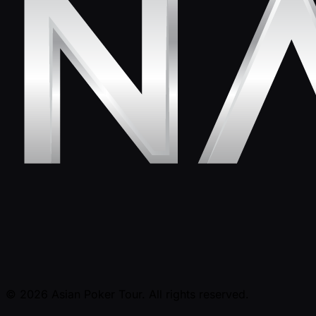
© 2026 Asian Poker Tour. All rights reserved.