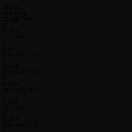
Cấp độ
Thời lượng
SB / BB / Ante
1
15 phút
100 / 200 / 200
2
15 phút
100 / 300 / 300
3
15 phút
200 / 300 / 300
4
15 phút
200 / 400 / 400
5
15 phút
200 / 500 / 500
6
15 phút
300 / 600 / 600
7