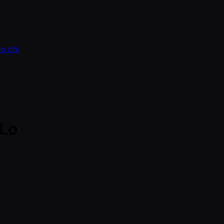
o chí
-Lo