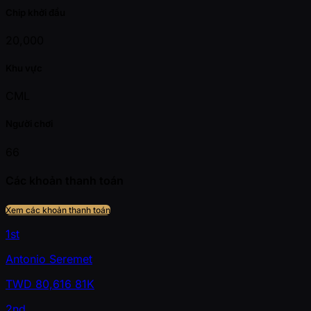
Chip khởi đầu
20,000
Khu vực
CML
Người chơi
66
Các khoản thanh toán
Xem các khoản thanh toán
1st
Antonio Seremet
TWD
80,616
81K
2nd