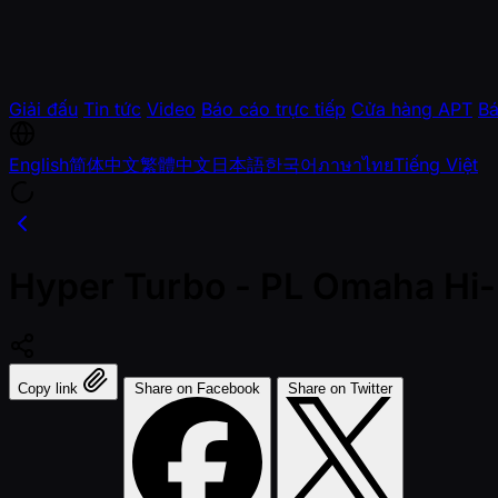
Giải đấu
Tin tức
Video
Báo cáo trực tiếp
Cửa hàng APT
Bá
English
简体中文
繁體中文
日本語
한국어
ภาษาไทย
Tiếng Việt
Hyper Turbo - PL Omaha Hi
Copy link
Share on Facebook
Share on Twitter