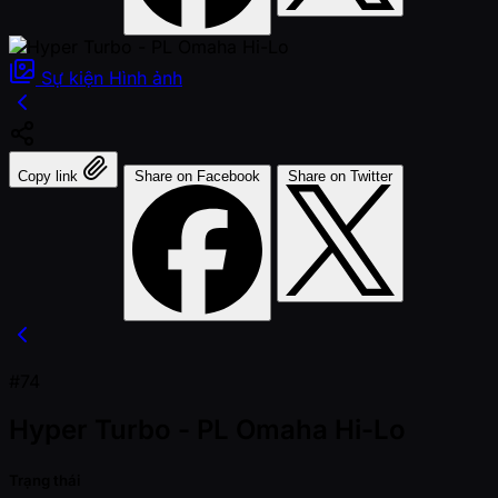
Sự kiện
Hình ảnh
Copy link
Share on Facebook
Share on Twitter
#74
Hyper Turbo - PL Omaha Hi-Lo
Trạng thái