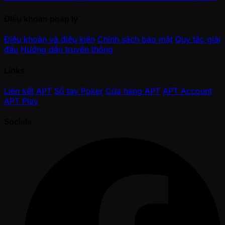
Điều khoản pháp lý
Điều khoản và điều kiện
Chính sách bảo mật
Quy tắc giải
đấu
Hướng dẫn truyền thông
Links
Liên kết APT
Sổ tay Poker
Cửa hàng APT
APT Account
APT Play
Socials