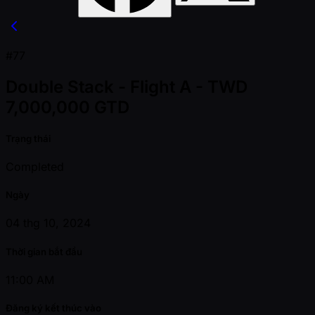
#77
Double Stack - Flight A - TWD
7,000,000 GTD
Trạng thái
Completed
Ngày
04 thg 10, 2024
Thời gian bắt đầu
11:00 AM
Đăng ký kết thúc vào