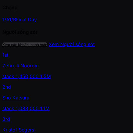
Chặng
1/A
1/B
Final Day
Người sống sót
Xem Người sống sót
Xem các khoản thanh toán
1st
Zefirelli Noordin
stack
1,450,000
1.5M
2nd
Sho Katsura
stack
1,083,000
1.1M
3rd
Kristof Segers