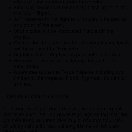
close of registration in order to re-enter.
Final Day resumes at the earliest finishing point of
the Day 1 flights.
APT reserves to the right to drop play 8 handed at
any point of the event.
Shot clocks will be introduced 1 table off the
money.
Once a deal has been made between players, levels
will be reduced to 15 minutes.
Big Blind Ante - Big Blind is paid before the Ante.
Redraws at end of each starting day and at the
Final Table.
Guarantee subject to Force Majeure including not
limited to, Earthquake, Flood, Typhoon, Epidemic,
and etc.
Tuyên bố từ chối trách nhiệm
Mọi thông tin về giải đấu trên trang web chỉ mang tính
chất tham khảo. APT có quyền thực hiện những thay đổi
cần thiết trong quá trình diễn ra giải đấu trực tiếp. Nếu
có bất kỳ thắc mắc nào, vui lòng liên hệ với bộ phận
Đăng ký tại chỗ.