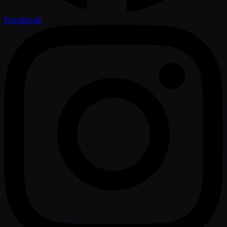
Facebook