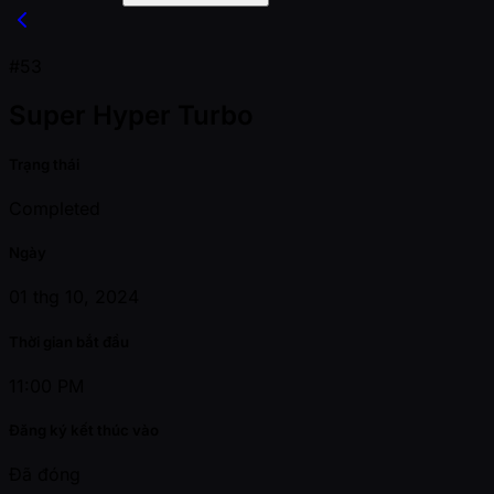
#53
Super Hyper Turbo
Trạng thái
Completed
Ngày
01 thg 10, 2024
Thời gian bắt đầu
11:00 PM
Đăng ký kết thúc vào
Đã đóng