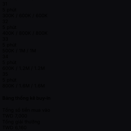
31
5 phút
300K / 600K / 600K
32
5 phút
400K / 800K / 800K
33
5 phút
500K / 1M / 1M
34
5 phút
600K / 1.2M / 1.2M
35
5 phút
800K / 1.6M / 1.6M
Bảng thống kê buy-in
Tổng số tiền mua vào
TWD
7,000
Tổng giải thưởng
TWD
6,160