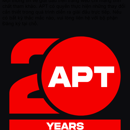
Mọi thông tin về giải đấu trên trang web chỉ mang tính
chất tham khảo. APT có quyền thực hiện những thay đổi
cần thiết trong quá trình diễn ra giải đấu trực tiếp. Nếu
có bất kỳ thắc mắc nào, vui lòng liên hệ với bộ phận
Đăng ký tại chỗ.