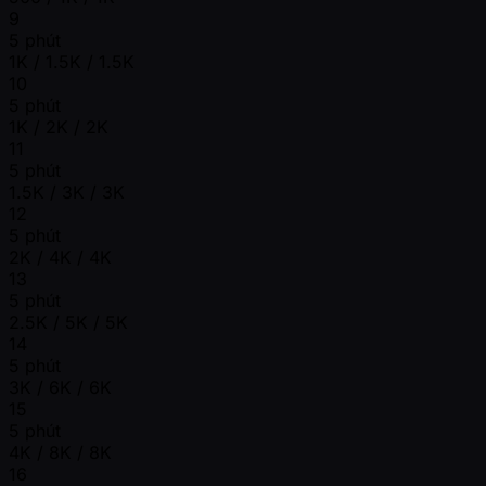
9
5 phút
1K / 1.5K / 1.5K
10
5 phút
1K / 2K / 2K
11
5 phút
1.5K / 3K / 3K
12
5 phút
2K / 4K / 4K
13
5 phút
2.5K / 5K / 5K
14
5 phút
3K / 6K / 6K
15
5 phút
4K / 8K / 8K
16