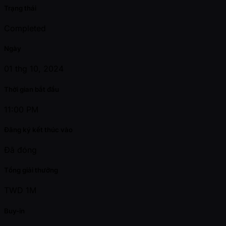
Trạng thái
Completed
Ngày
01 thg 10, 2024
Thời gian bắt đầu
11:00 PM
Đăng ký kết thúc vào
Đã đóng
Tổng giải thưởng
TWD 1M
Buy-in